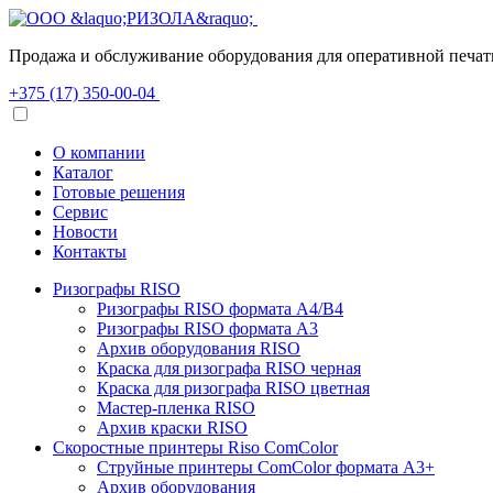
Продажа и обслуживание оборудования для оперативной печат
+375 (17) 350-00-04
O компании
Каталог
Готовые решения
Сервис
Новости
Контакты
Ризографы RISO
Ризографы RISO формата A4/B4
Ризографы RISO формата A3
Архив оборудования RISO
Краска для ризографа RISO черная
Краска для ризографа RISO цветная
Мастер-пленка RISO
Архив краски RISO
Скоростные принтеры Riso ComColor
Струйные принтеры ComColor формата А3+
Архив оборудования