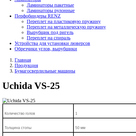
Ламинаторы пакетные
Ламинаторы рулонные
Перфобиндеры RENZ
Переплет на пластиковую пружину
Переплет на металлическую пружину
Вырубщик под ригель
Переплет на спираль
Устройства для установки люверсов
Обрезчики углов, вырубщики
Главная
Продукция
Бумагосверлильные машины
Uchida VS-25
Количество голов
1
Толщина стопы
50 мм